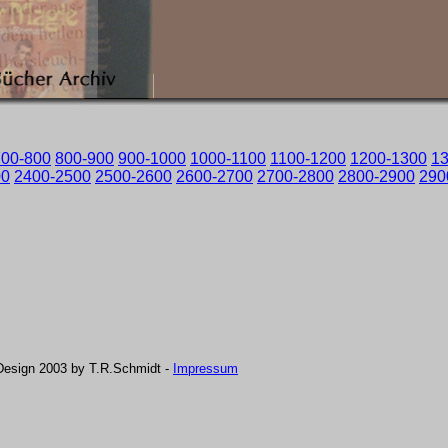
700-800
800-900
900-1000
1000-1100
1100-1200
1200-1300
1
00
2400-2500
2500-2600
2600-2700
2700-2800
2800-2900
290
Design 2003 by T.R.Schmidt -
Impressum