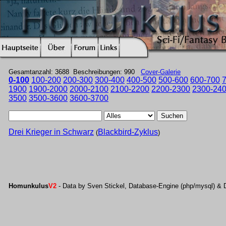
Gesamtanzahl: 3688 Beschreibungen: 990
Cover-Galerie
0-100
100-200
200-300
300-400
400-500
500-600
600-700
1900
1900-2000
2000-2100
2100-2200
2200-2300
2300-24
3500
3500-3600
3600-3700
Suchen
Drei Krieger in Schwarz
Blackbird-Zyklus
(
)
Homunkulus
V2
- Data by Sven Stickel, Database-Engine (php/mysql) & 