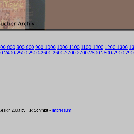
700-800
800-900
900-1000
1000-1100
1100-1200
1200-1300
1
00
2400-2500
2500-2600
2600-2700
2700-2800
2800-2900
290
Design 2003 by T.R.Schmidt -
Impressum