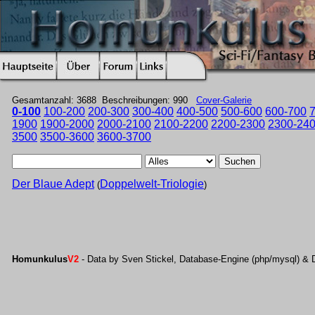
Gesamtanzahl: 3688 Beschreibungen: 990
Cover-Galerie
0-100
100-200
200-300
300-400
400-500
500-600
600-700
1900
1900-2000
2000-2100
2100-2200
2200-2300
2300-24
3500
3500-3600
3600-3700
Suchen
Der Blaue Adept
Doppelwelt-Triologie
(
)
Homunkulus
V2
- Data by Sven Stickel, Database-Engine (php/mysql) & 