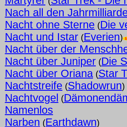
Märtyrer
Star Trek - Die
(
Nach all den Jahrmilliard
Nacht ohne Sterne
Die v
(
Nacht und Istar
Everien
(
)
Nacht über der Menschhe
Nacht über Juniper
Die 
(
Nacht über Oriana
Star 
(
Nachtstreife
Shadowrun
(
)
Nachtvogel
Dämonendä
(
Namenlos
Narben
Earthdawn
(
)