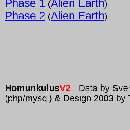
Phase 1
Alien Earth
(
)
Phase 2
Alien Earth
(
)
Homunkulus
V2
- Data by Sve
(php/mysql) & Design 2003 by 