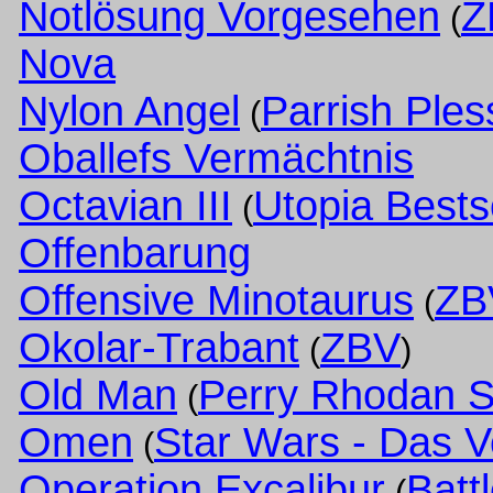
Notlösung Vorgesehen
Z
(
Nova
Nylon Angel
Parrish Ples
(
Oballefs Vermächtnis
Octavian III
Utopia Bests
(
Offenbarung
Offensive Minotaurus
ZB
(
Okolar-Trabant
ZBV
(
)
Old Man
Perry Rhodan S
(
Omen
Star Wars - Das V
(
Operation Excalibur
Batt
(