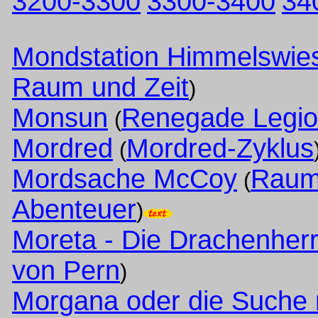
3200-3300
3300-3400
34
Mondstation Himmelswie
Raum und Zeit
)
Monsun
Renegade Legi
(
Mordred
Mordred-Zyklus
(
Mordsache McCoy
Raums
(
Abenteuer
)
Moreta - Die Drachenherr
von Pern
)
Morgana oder die Suche 