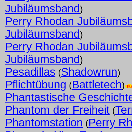
Jubiläumsband
)
Perry Rhodan Jubiläums
Jubiläumsband
)
Perry Rhodan Jubiläums
Jubiläumsband
)
Pesadillas
Shadowrun
(
)
Pflichtübung
Battletech
(
)
Phantastische Geschicht
Phantom der Freiheit
Ter
(
Phantomstation
Perry R
(