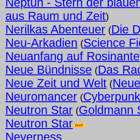
Neptun - Stern der blau
aus Raum und Zeit
)
Nerilkas Abenteuer
Die D
(
Neu-Arkadien
Science Fi
(
Neuanfang auf Rosinante
Neue Bündnisse
Das Rad
(
Neue Zeit und Welt
Neue
(
Neuromancer
Cyberpunk
(
Neutron Star
Goldmann S
(
Neutron Star
Neverness