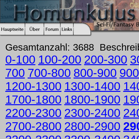
Gesamtanzahl: 3688 Beschre
0-100
100-200
200-300
3
700
700-800
800-900
900
1200-1300
1300-1400
14
1700-1800
1800-1900
19
2200-2300
2300-2400
24
2700-2800
2800-2900
29